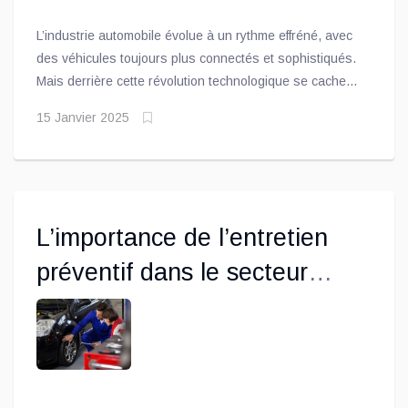
L’industrie automobile évolue à un rythme effréné, avec
des véhicules toujours plus connectés et sophistiqués.
Mais derrière cette révolution technologique se cache
une problématique qui gagne en importance : le
15 Janvier 2025
phénomène du "VIN Lock". Ce verrouillage des pièces
en fonction du numéro de série du véhicule (VIN, pour
Vehicle Identification Number) pose un défi majeur,
notamment pour les ateliers de réparation indépendants
et l’industrie de l’après-marché. Voici pourquoi ce sujet
L’importance de l’entretien
est au cœur des préoccupations des professionnels du
secteur.
préventif dans le secteur
automobile