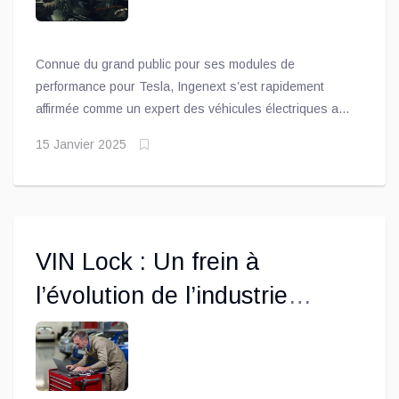
Connue du grand public pour ses modules de
performance pour Tesla, Ingenext s’est rapidement
affirmée comme un expert des véhicules électriques au
Canada. Basée à Trois-Rivières, l’entreprise se
15 Janvier 2025
concentre sur la réutilisation des batteries de véhicules
électriques pour développer des kits de conversion
électrique et des unités d’énergie autonomes. Grâce à
son expertise reconnue, elle collabore également avec
des manufacturiers et des entreprises à travers le
VIN Lock : Un frein à
monde.
l’évolution de l’industrie
automobile?