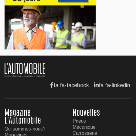
Jul 13, 2026
AFFAIRES
Maserati se recherche un partenaire
Jul 12, 2026
AFFAIRES
Hyundai dévoile sa nouvelle Elantra
Jul 11, 2026
fa fa-facebook
fa fa-linkedin
Magazine
Nouvelles
L'Automobile
Pneus
Mécanique
Qui sommes-nous?
Carrosserie
Magazines