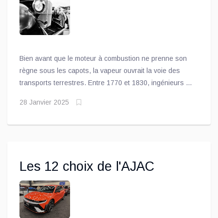
Quand la vapeur faisait rouler
émissions.
le monde
Bien avant que le moteur à combustion ne prenne son
règne sous les capots, la vapeur ouvrait la voie des
transports terrestres. Entre 1770 et 1830, ingénieurs et
inventeurs des deux côtés de l’Atlantique rivalisaient
28 Janvier 2025
d’audace pour donner naissance aux premières
voitures à vapeur, véritables prouesses de mécanique
en leur temps.
Les 12 choix de l'AJAC