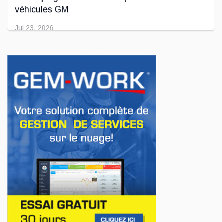
véhicules GM
Jul 23, 2026
INNOVATION / FLOTTE
Jeep veut augmenter sa gamme de modèles
en Europe
Jul 22, 2026
AFFAIRES
Premier contact avec le Lotus Eletre
Jul 14, 2026
AFFAIRES
Lotus célèbre l'arrivée de ses Eletre au
Canada