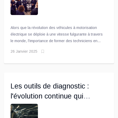
en constante évolution
Alors que la révolution des véhicules à motorisation
électrique se déploie à une vitesse fulgurante à travers
le monde, l'importance de former des techniciens en
mécanique spécialisés ne peut être sous-estimée. Les
26 Janvier 2025
véhicules électriques ne sont pas seulement une
tendance passagère, mais une transformation majeure
de notre manière de penser la mobilité, l'énergie, et
l'environnement. Pour soutenir cette transition, la
formation des techniciens en mécanique des véhicules
Les outils de diagnostic :
ayant une propulsion électrique devient une nécessité
urgente et cruciale.
l'évolution continue qui
transforme les garages