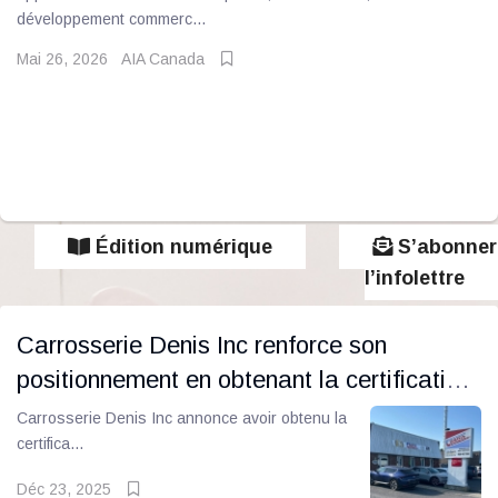
développement commerc...
Mai 26, 2026
AIA Canada
Édition numérique
S’abonner
l’infolettre
Carrosserie Denis Inc renforce son
positionnement en obtenant la certification
officielle de Centre de Carrosserie Certifié
Carrosserie Denis Inc annonce avoir obtenu la
certifica...
Déc 23, 2025