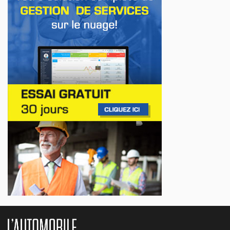
AFFAIRES
Premier contact avec le Lotus Eletre
Jul 14, 2026
AFFAIRES
Lotus célèbre l'arrivée de ses Eletre au
Canada
Jul 13, 2026
AFFAIRES
Maserati se recherche un partenaire
Jul 12, 2026
AFFAIRES
Hyundai dévoile sa nouvelle Elantra