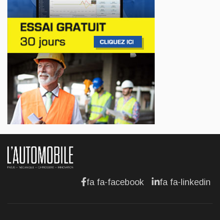
AFFAIRES
Lotus célèbre l'arrivée de ses Eletre au
Canada
Jul 13, 2026
AFFAIRES
Maserati se recherche un partenaire
Jul 12, 2026
AFFAIRES
Hyundai dévoile sa nouvelle Elantra
Jul 11, 2026
fa fa-facebook
fa fa-linkedin