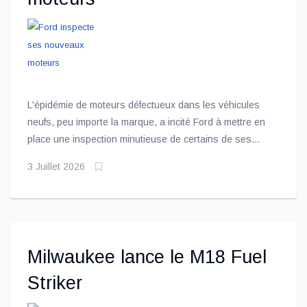
L'épidémie de moteurs défectueux dans les véhicules
neufs, peu importe la marque, a incité Ford à mettre en
place une inspection minutieuse de certains de ses
moteurs neufs, choisis au hasard sur les lignes de
3 Juillet 2026
montage, afin de les démonter et de détecter
d'éventuels problèmes. En parallèle, le constructeur
passe en revue ses fournisseurs afin d'empêcher ceux
dont le dossier de qualité est jugé insuffisant de se
retrouver parmi ses partenaires.
Milwaukee lance le M18 Fuel
Striker