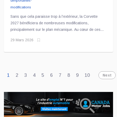
Sans que cela paraisse trop à l’extérieur, la Corvette
2027 bénéficiera de nombreuses modifications,
principalement sur le plan mécanique. Au cœur de ces
changements se trouve le nouveau moteur V8 LS6 de
29 Mars 2026
6,7 litres
1
2
3
4
5
6
7
8
9
10
Next