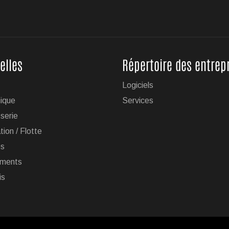
elles
Répertoire des entrep
Logiciels
ique
Services
serie
tion / Flotte
es
ments
is