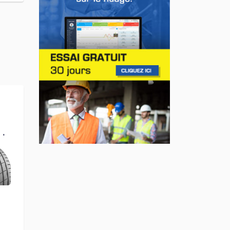
remorquage maintenant
disponible sur 19
véhicules GM
Jul 23, 2026
INNOVATION / FLOTTE
Jeep veut augmenter sa
gamme de modèles en
e
Europe
dy
Jul 22, 2026
AFFAIRES
Premier contact avec le
Lotus Eletre
Jul 14, 2026