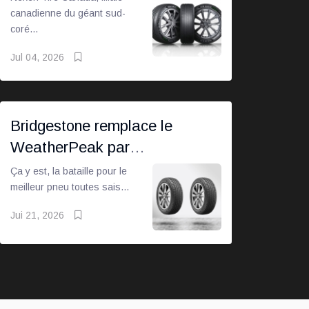
canadienne du géant sud-
coré...
Jul 04, 2026
Bridgestone remplace le
WeatherPeak par
l'UltraWeather
Ça y est, la bataille pour le
meilleur pneu toutes sais...
Jui 21, 2026