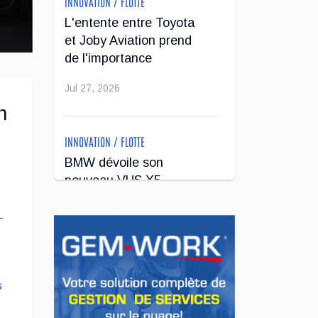
INNOVATION / FLOTTE
L'entente entre Toyota
et Joby Aviation prend
de l'importance
Jul 27, 2026
n
INNOVATION / FLOTTE
BMW dévoile son
nouveau VUS X5
Jul 24, 2026
INNOVATION / FLOTTE
Le régulateur Super
Cruise avec