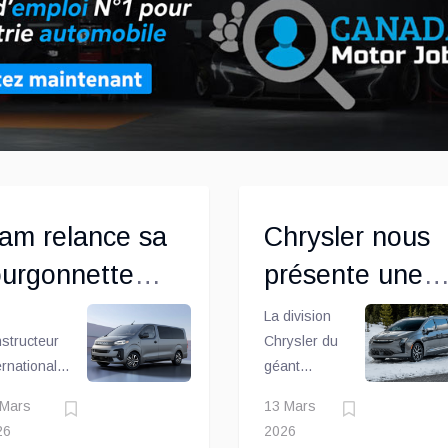
tes.
Hammer »
auprès du
bureau
américain des
brevets
am relance sa
Chrysler nous
ourgonnette
présente une
roMaster City
Pacifica révisé
La division
structeur
Chrysler du
ernational
géant
llantis vient
automobile
 Mars
13 Mars
dévoiler la
Stellantis
26
2026
sion
vient de