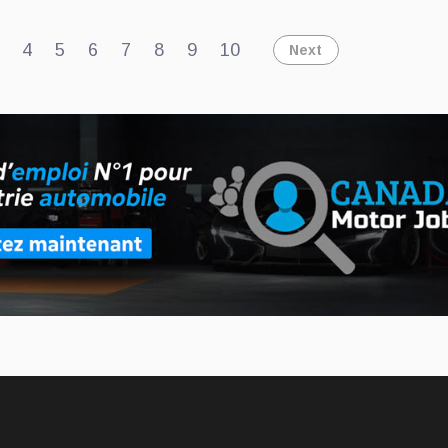
nné des
américain
es aux
Ford
4
5
6
7
8
9
10
Next
ideurs de
préparerait
ntreprise.
une nouvelle
version d’un
grand VUS
Lincoln à
châssis-cadre
et carrosserie
boulonnée