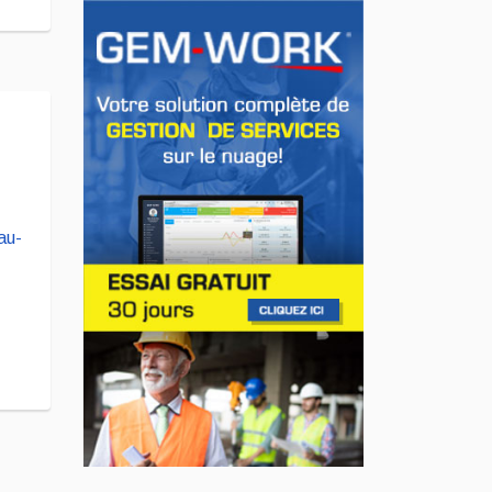
INNOVATION / FLOTTE
Le régulateur Super
Cruise avec
remorquage maintenant
disponible sur 19
véhicules GM
Jul 23, 2026
INNOVATION / FLOTTE
Jeep veut augmenter sa
gamme de modèles en
Europe
Jul 22, 2026