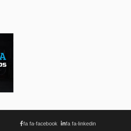
AFFAIRES
Premier contact avec le
Lotus Eletre
Jul 14, 2026
AFFAIRES
Lotus célèbre l'arrivée
de ses Eletre au
Canada
Jul 13, 2026
AFFAIRES
fa fa-facebook
fa fa-linkedin
Maserati se recherche