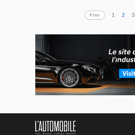
actuelle a été
do
suspendue
ail
1
2
3
Prev
en attendant
déc
l’arrivée de sa
l’e
prochaine
génération.