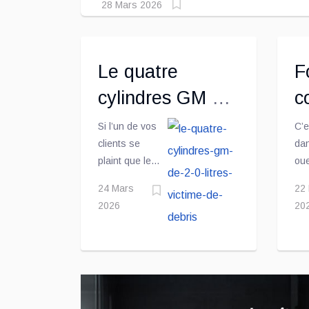
28 Mars 2026
Le quatre
F
cylindres GM de
c
2,0 litres victime
u
Si l’un de vos
C’e
clients se
dan
de débris
R
plaint que le
ou
M
moteur LSY à
Éta
24 Mars
22
quatre
que
2026
20
cylindres de
con
2,0 litres de
rou
son véhicule
dés
GM émet un
de
cliquetis
am
agaçant
se