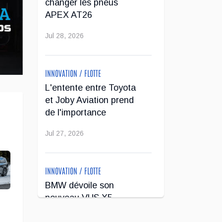
changer les pneus
APEX AT26
Jul 28, 2026
INNOVATION / FLOTTE
L'entente entre Toyota
et Joby Aviation prend
de l'importance
Jul 27, 2026
e
INNOVATION / FLOTTE
BMW dévoile son
nouveau VUS X5
Jul 24, 2026