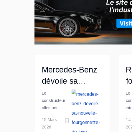
for
Mercedes-Benz
R
dévoile sa
f
nouvelle
P
Le
Le
constructeur
con
fourgonnette de
allemand
int
luxe
Mercedes-
Ste
15 Mars
14
Benz vient
de 
2026
20
d’annoncer
ver