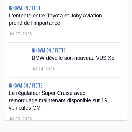
Canadiens de Montréal
INNOVATION / FLOTTE
L'entente entre Toyota et Joby Aviation
Genesis Canada poursuit son positionnement dans l'univers
prend de l'importance
du luxe et du sport professionnel en annonçant un nouveau
Jul 27, 2026
partenariat avec Lane Hutson, défenseur des Canadiens de
Montréal et lauréat ...
INNOVATION / FLOTTE
Avr 29, 2026
BMW dévoile son nouveau VUS X5
Jul 24, 2026
INNOVATION / FLOTTE
Le régulateur Super Cruise avec
remorquage maintenant disponible sur 19
véhicules GM
Jul 23, 2026