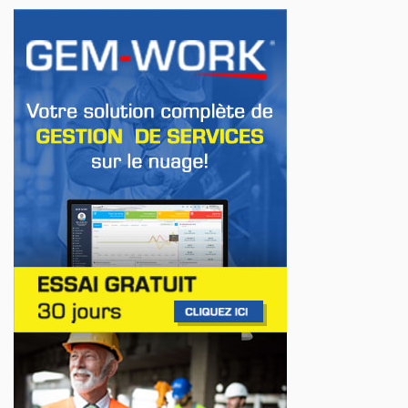
INNOVATION / FLOTTE
Jeep veut augmenter sa gamme de modèles
en Europe
Jul 22, 2026
AFFAIRES
Premier contact avec le Lotus Eletre
Jul 14, 2026
AFFAIRES
Lotus célèbre l'arrivée de ses Eletre au
Canada
Jul 13, 2026
AFFAIRES
Maserati se recherche un partenaire