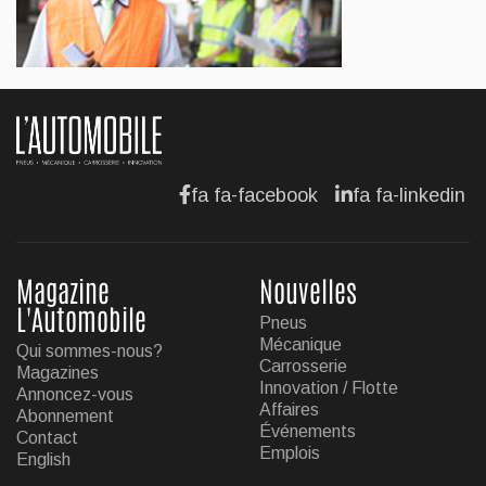
Jul 12, 2026
AFFAIRES
Hyundai dévoile sa nouvelle Elantra
Jul 11, 2026
fa fa-facebook
fa fa-linkedin
Magazine
Nouvelles
L'Automobile
Pneus
Mécanique
Qui sommes-nous?
Carrosserie
Magazines
Innovation / Flotte
Annoncez-vous
Affaires
Abonnement
Événements
Contact
Emplois
English