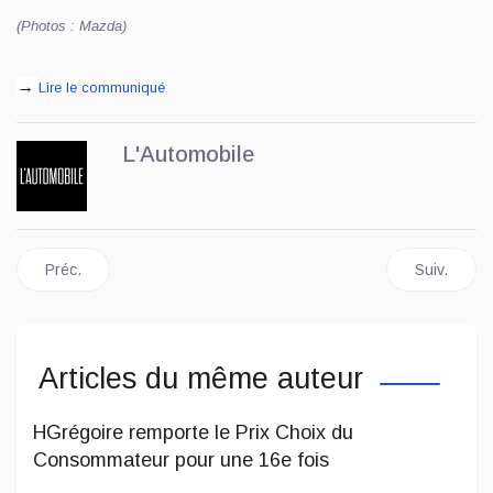
(Photos : Mazda)
→
Lire le communiqué
L'Automobile
Article précédent : Un Defender reconstruit pour durer 800 000 
Article sui
Préc.
Suiv.
Articles du même auteur
HGrégoire remporte le Prix Choix du
Consommateur pour une 16e fois