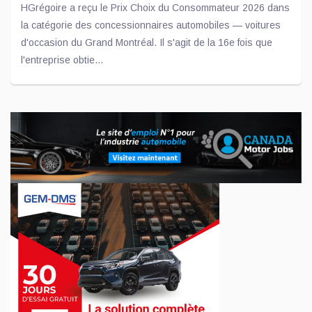
HGrégoire a reçu le Prix Choix du Consommateur 2026 dans
la catégorie des concessionnaires automobiles — voitures
d'occasion du Grand Montréal. Il s'agit de la 16e fois que
l'entreprise obtie...
Jul 02, 2026
Un engagement concret pour les jeunes : don
de 10 000 $ à l'ADOberge
L'entreprise Transit est fière d'annoncer qu'un don de 10
000 $ a été remis à l'ADOberge, un organisme essentiel
qu'elle soutient depuis plusieurs années et qui offre un
service d'hébergement...
Jui 09, 2026
Inscriptions ouvertes pour le SEMA Show 2026