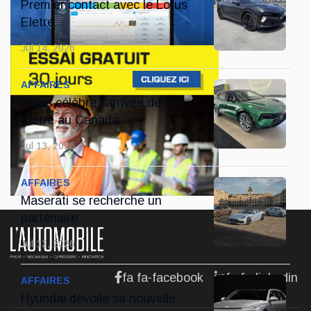
Premier contact avec le Lotus
Eletre
Jul 14, 2026
AFFAIRES
Lotus célèbre l'arrivée de ses
Eletre au Canada
Jul 13, 2026
AFFAIRES
Maserati se recherche un
partenaire
Jul 12, 2026
fa fa-facebook
fa fa-linkedin
AFFAIRES
Hyundai dévoile sa nouvelle