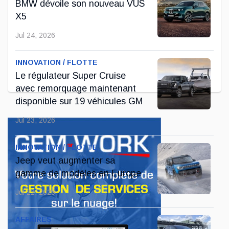
BMW dévoile son nouveau VUS
Sep 05, 2025
X5
Jul 24, 2026
INNOVATION / FLOTTE
Le régulateur Super Cruise
avec remorquage maintenant
disponible sur 19 véhicules GM
Jul 23, 2026
INNOVATION / FLOTTE
Jeep veut augmenter sa
gamme de modèles en Europe
Jul 22, 2026
AFFAIRES