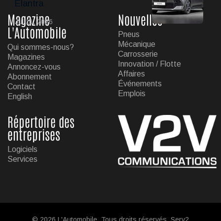
Elantra
Magazine
Nouvelles
Jul 11, 2026
L'Automobile
Pneus
Mécanique
Qui sommes-nous?
Carrosserie
Magazines
Innovation / Flotte
Annoncez-vous
Affaires
Abonnement
Événements
Contact
Emplois
English
Répertoire des
entreprises
Logiciels
Services
© 2026 L'Automobile. Tous droits réservés. Serv2