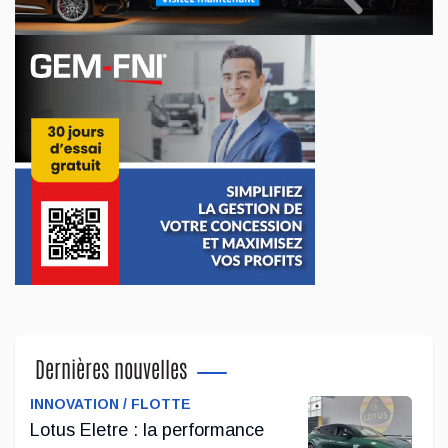
Par un froid mordant de février, sur la piste glacée de
Mirabel, deux nouveaux pneus d'hiver signés General Tire
ont démontré qu'ils n'étaient pas là pour faire de la figuration.
...
Mai 29, 2026
SPÉCIAL SALON DE L’AUTO DE MONTRÉAL :
Toyota GR86 Yuzu Edition : une icône japonaise
en jaune éclatant
Hommage assumé à la culture tuner, la GR86 Yuzu Edition
combine style percutant et ADN de course signé TOYOTA
GAZOO RACING
Dernières nouvelles
...
INNOVATION / FLOTTE
Jan 19, 2026
Lotus Eletre : la performance