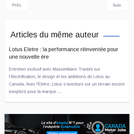
Article précédent : Jean Duchesneau : Un passage de témoin 
Article sui
Préc.
Suiv.
Articles du même auteur
Lotus Eletre : la performance réinventée pour
une nouvelle ère
Entretien exclusif avec Massimiliano Trantini sur
l'électrification, le design et les ambitions de Lotus au
Canada. Avec l'Eletre, Lotus s'aventure sur un terrain encore
inexploré pour la marque ...
Jul 29, 2026
General Tire muscle son jeu hivernal : prise en
main des Altimax Arctic X et Grabber Arctic X