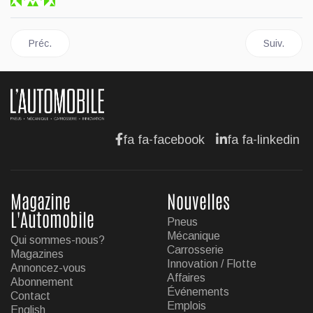
Article précédent : L'entente Sailun-Motomaster se poursuit
Article sui
Préc.
Suiv.
fa fa-facebook
fa fa-linkedin
Magazine
Nouvelles
L'Automobile
Pneus
Mécanique
Qui sommes-nous?
Carrosserie
Magazines
Innovation / Flotte
Annoncez-vous
Affaires
Abonnement
Événements
Contact
Emplois
English