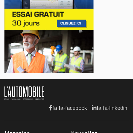
AFFAIRES
Lotus célèbre l'arrivée de ses Eletre au
Canada
Jul 13, 2026
AFFAIRES
Maserati se recherche un partenaire
Jul 12, 2026
AFFAIRES
Hyundai dévoile sa nouvelle Elantra
Jul 11, 2026
fa fa-facebook
fa fa-linkedin