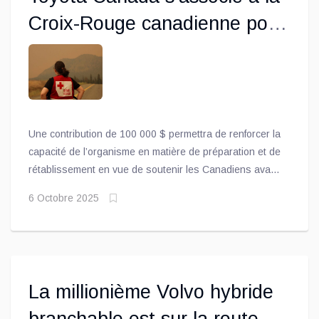
Croix-Rouge canadienne pour
renforcer la capacité
d’intervention de l’organisme
au niveau national grâce à la
campagne Il est temps d’agir
Une contribution de 100 000 $ permettra de renforcer la
capacité de l’organisme en matière de préparation et de
rétablissement en vue de soutenir les Canadiens avant,
pendant et après les catastrophes
6 Octobre 2025
La millionième Volvo hybride