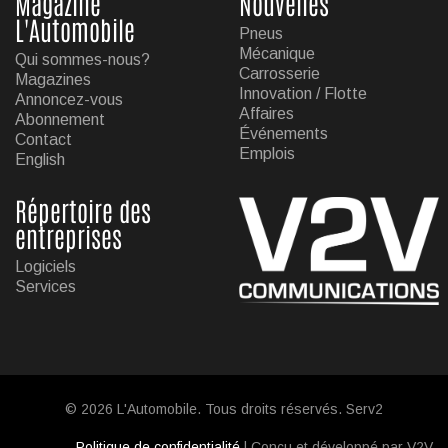
Magazine
Nouvelles
L'Automobile
Pneus
Mécanique
Qui sommes-nous?
Carrosserie
Magazines
Innovation / Flotte
Annoncez-vous
Affaires
Abonnement
Événements
Contact
Emplois
English
Répertoire des
entreprises
Logiciels
Services
© 2026 L'Automobile. Tous droits réservés. Serv2
Politique de confidentialité
| Conçu et développé par V2V