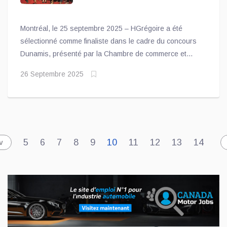
Montréal, le 25 septembre 2025 – HGrégoire a été
sélectionné comme finaliste dans le cadre du concours
Dunamis, présenté par la Chambre de commerce et
d’industrie de Laval, dans deux catégories phares :
26 Septembre 2025
Entreprise de l’année – Exportation et Technologies et
Innovation
5
6
7
8
9
10
11
12
13
14
v