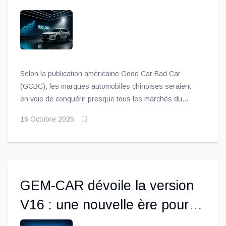
Selon la publication américaine Good Car Bad Car
(GCBC), les marques automobiles chinoises seraient
en voie de conquérir presque tous les marchés du
monde simultanément. GCBC indique, par exemple, que
16 Octobre 2025
le géant chinois BYD aurait enregistré une hausse de
237 % de ses ventes en Europe, tandis que celles du
sud-est asiatique auraient progressé de 162 %
GEM-CAR dévoile la version
V16 : une nouvelle ère pour la
gestion des ateliers