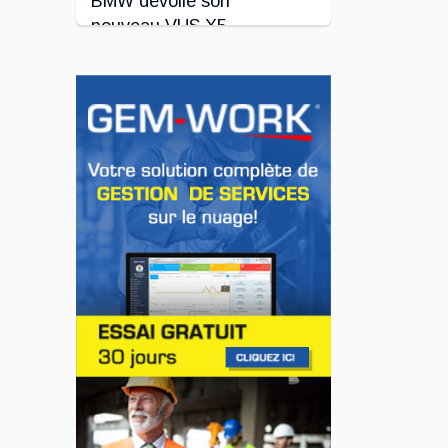
BMW dévoile son
nouveau VUS X5
Jul 24, 2026
INNOVATION / FLOTTE
Le régulateur Super
Cruise avec
remorquage maintenant
disponible sur 19
véhicules GM
Jul 23, 2026
INNOVATION / FLOTTE
Jeep veut augmenter sa
gamme de modèles en
Europe