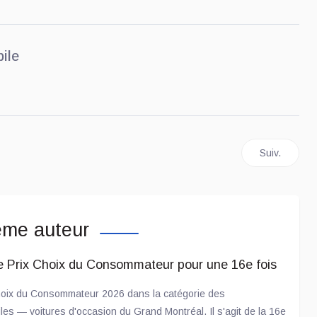
ile
OY dévoile ses gagnants de l’année
Article suiv
Suiv.
ême auteur
e Prix Choix du Consommateur pour une 16e fois
Choix du Consommateur 2026 dans la catégorie des
es — voitures d'occasion du Grand Montréal. Il s'agit de la 16e