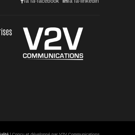
fa fa-facebook
fa fa-linkedin
rises
alité
| Conçu et développé par V2V Communications