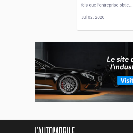
fois que l'entreprise obtie...
Jul 02, 2026
Un engagement concre
L'entreprise Transit est fi
un organisme essentiel qu'e
d'hébergement...
Jui 09, 2026
Inscriptions ouverte
Les inscriptions sont main
du 3 au 6 novembre au Las
importants rendez-vous ...
Mai 04, 2026