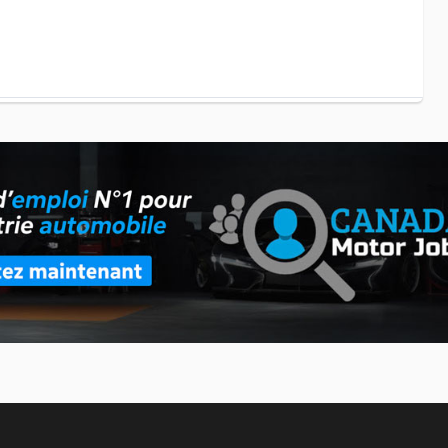
t pour les jeunes : don de 10 000 $ à l'ADOberge
ère d'annoncer qu'un don de 10 000 $ a été remis à l'ADOberge,
lle soutient depuis plusieurs années et qui offre un service
s pour le SEMA Show 2026
tenant ouvertes pour l'édition 2026 du SEMA Show, qui se tiendra
 Vegas Convention Center. Présenté comme l'un des plus