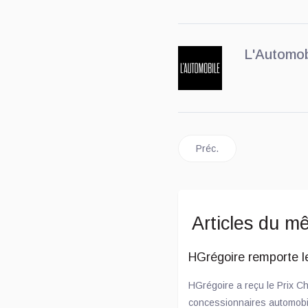
L'Automob
Article précédent : NACT
Préc.
Articles du m
HGrégoire remporte l
HGrégoire a reçu le Prix 
concessionnaires automobil