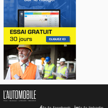
Premier contact avec le Lotus Eletre
Jul 14, 2026
AFFAIRES
Lotus célèbre l'arrivée de ses Eletre au
Canada
Jul 13, 2026
AFFAIRES
Maserati se recherche un partenaire
Jul 12, 2026
AFFAIRES
Hyundai dévoile sa nouvelle Elantra
Jul 11, 2026
fa fa-facebook
fa fa-linkedin