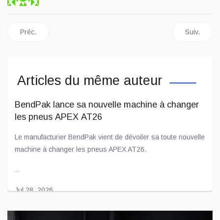
Article précédent : Goodyear lance le Wrangler Outbound A/T
Article sui
Préc.
Suiv.
Articles du même auteur
BendPak lance sa nouvelle machine à changer
les pneus APEX AT26
Le manufacturier BendPak vient de dévoiler sa toute nouvelle
machine à changer les pneus APEX AT26.
...
Jul 28, 2026