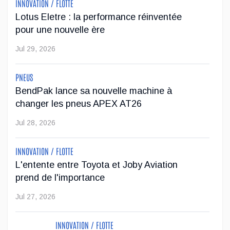
INNOVATION / FLOTTE
Le régulateur Super Cruise avec remorquage
Lotus Eletre : la performance réinventée
maintenant disponible sur 19 véhicules GM
pour une nouvelle ère
L'impressionnante technologie de conduite mains libres
Jul 29, 2026
Super Cruise avec remorquage de GM est maintenant
disponible sur 19 véhicules de la marque.
PNEUS
BendPak lance sa nouvelle machine à
...
changer les pneus APEX AT26
Jul 23, 2026
Jul 28, 2026
Jeep veut augmenter sa gamme de modèles en
INNOVATION / FLOTTE
Europe
L'entente entre Toyota et Joby Aviation
prend de l'importance
Après avoir été contrainte de réduire sa gamme de véhicules
sur le marché européen en raison de restrictions
Jul 27, 2026
antipollution plus sévères, Stellantis veut faire passer l'offre
de Jeep de deu...
INNOVATION / FLOTTE