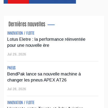
dévoiler la version 2027 de son populaire VUS X5.
...
Dernières nouvelles
Jul 24, 2026
INNOVATION / FLOTTE
Le régulateur Super Cruise avec remorquage
Lotus Eletre : la performance réinventée
maintenant disponible sur 19 véhicules GM
pour une nouvelle ère
L'impressionnante technologie de conduite mains libres
Jul 29, 2026
Super Cruise avec remorquage de GM est maintenant
disponible sur 19 véhicules de la marque.
PNEUS
BendPak lance sa nouvelle machine à
...
changer les pneus APEX AT26
Jul 23, 2026
Jul 28, 2026
Jeep veut augmenter sa gamme de modèles en
INNOVATION / FLOTTE
Europe