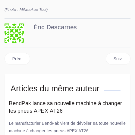
(Photo : Milwaukee Tool)
Éric Descarries
Article précédent : Lucas Oil lance de nouveaux traitements pou
Article su
Préc.
Suiv.
Articles du même auteur
BendPak lance sa nouvelle machine à changer
les pneus APEX AT26
Le manufacturier BendPak vient de dévoiler sa toute nouvelle
machine à changer les pneus APEX AT26.