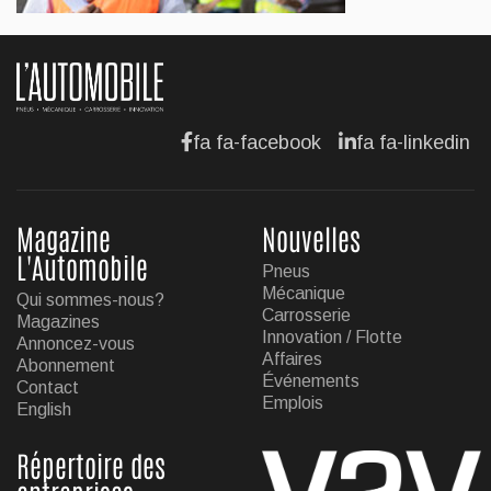
AFFAIRES
Hyundai dévoile sa nouvelle Elantra
Jul 11, 2026
fa fa-facebook
fa fa-linkedin
Magazine
Nouvelles
L'Automobile
Pneus
Mécanique
Qui sommes-nous?
Carrosserie
Magazines
Innovation / Flotte
Annoncez-vous
Affaires
Abonnement
Événements
Contact
Emplois
English
Répertoire des