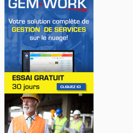
en Europe
Jul 22, 2026
AFFAIRES
Premier contact avec le Lotus Eletre
Jul 14, 2026
AFFAIRES
Lotus célèbre l'arrivée de ses Eletre au
Canada
Jul 13, 2026
AFFAIRES
Maserati se recherche un partenaire
Jul 12, 2026