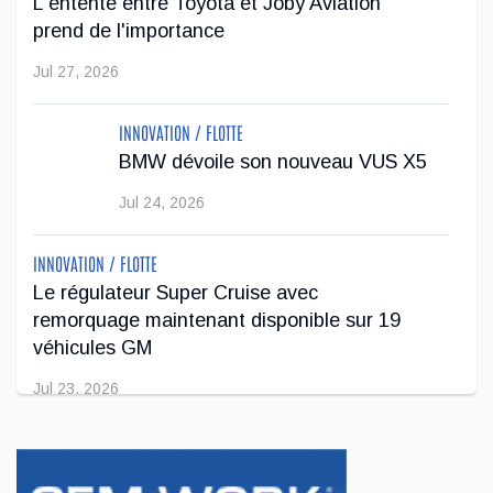
L'entente entre Toyota et Joby Aviation
prend de l'importance
Après avoir été contrainte de réduire sa gamme de véhicules
sur le marché européen en raison de restrictions
Jul 27, 2026
antipollution plus sévères, Stellantis veut faire passer l'offre
de Jeep de deu...
INNOVATION / FLOTTE
BMW dévoile son nouveau VUS X5
Jul 22, 2026
Jul 24, 2026
INNOVATION / FLOTTE
Le régulateur Super Cruise avec
remorquage maintenant disponible sur 19
véhicules GM
Jul 23, 2026
INNOVATION / FLOTTE
Jeep veut augmenter sa gamme de modèles