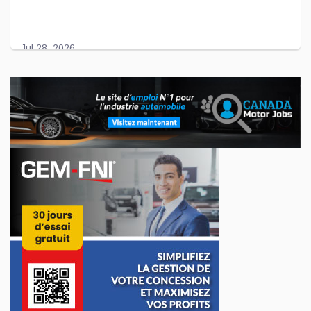
...
Jul 28, 2026
L'entente entre Toyota et Joby Aviation prend
de l'importance
Voilà déjà quelques années que le constructeur automobile
Toyota « flirte » avec l'américaine Joby Aviation afin de créer
des avions électriques.
...
Jul 27, 2026
BMW dévoile son nouveau VUS X5
Le constructeur allemand de voitures de luxe BMW vient de