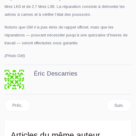
litres LK0 et de 2,7 litres L3B. La réparation consiste à démonter les
arbres à cames et à vérifier l’état des poussoirs.
Notons que GM n’a pas émis de rappel officiel, mais que les
réparations — pouvant nécessiter jusqu’à une quinzaine d’heures de
travail — seront effectuées sous garantie.
(Photo GM)
Éric Descarries
Article précédent : Nissan relance son coupé Z
Article sui
Préc.
Suiv.
Articles du même auteur