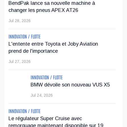
BendPak lance sa nouvelle machine à
...
changer les pneus APEX AT26
Jul 23, 2026
Jul 28, 2026
Jeep veut augmenter sa gamme de modèles en
INNOVATION / FLOTTE
Europe
L'entente entre Toyota et Joby Aviation
prend de l'importance
Après avoir été contrainte de réduire sa gamme de véhicules
sur le marché européen en raison de restrictions
Jul 27, 2026
antipollution plus sévères, Stellantis veut faire passer l'offre
de Jeep de deu...
INNOVATION / FLOTTE
BMW dévoile son nouveau VUS X5
Jul 22, 2026
Jul 24, 2026
INNOVATION / FLOTTE
Le régulateur Super Cruise avec
remorquage maintenant disponible sur 19