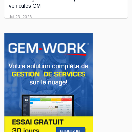
véhicules GM
Jul 23, 2026
INNOVATION / FLOTTE
Jeep veut augmenter sa gamme de modèles
en Europe
Jul 22, 2026
AFFAIRES
Premier contact avec le Lotus Eletre
Jul 14, 2026
AFFAIRES
Lotus célèbre l'arrivée de ses Eletre au
Canada