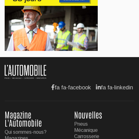
Jul 13, 2026
AFFAIRES
Maserati se recherche un partenaire
Jul 12, 2026
AFFAIRES
Hyundai dévoile sa nouvelle Elantra
Jul 11, 2026
fa fa-facebook
fa fa-linkedin
Magazine
Nouvelles
L'Automobile
Pneus
Mécanique
Qui sommes-nous?
Carrosserie
Magazines