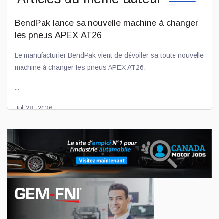
BendPak lance sa nouvelle machine à changer
les pneus APEX AT26
Le manufacturier BendPak vient de dévoiler sa toute nouvelle
machine à changer les pneus APEX AT26.
...
Jul 28, 2026
L'entente entre Toyota et Joby Aviation prend
de l'importance
Voilà déjà quelques années que le constructeur automobile
Toyota « flirte » avec l'américaine Joby Aviation afin de créer
des avions électriques.
...