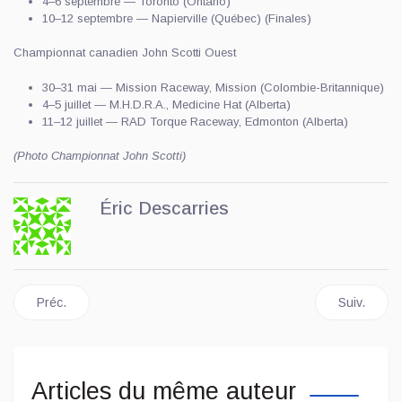
4–6 septembre — Toronto (Ontario)
10–12 septembre — Napierville (Québec) (Finales)
Championnat canadien John Scotti Ouest
30–31 mai — Mission Raceway, Mission (Colombie-Britannique)
4–5 juillet — M.H.D.R.A., Medicine Hat (Alberta)
11–12 juillet — RAD Torque Raceway, Edmonton (Alberta)
(Photo Championnat John Scotti)
Éric Descarries
Article précédent : Volvo dévoile enfin son EX60
Article sui
Préc.
Suiv.
Articles du même auteur