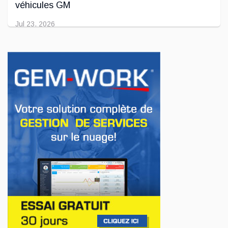
véhicules GM
Jul 23, 2026
INNOVATION / FLOTTE
Jeep veut augmenter sa gamme de modèles
en Europe
Jul 22, 2026
AFFAIRES
Premier contact avec le Lotus Eletre
Jul 14, 2026
AFFAIRES
Lotus célèbre l'arrivée de ses Eletre au
Canada