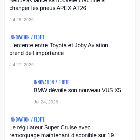
BendPak lance sa nouvelle machine à
...
changer les pneus APEX AT26
Jul 23, 2026
Jul 28, 2026
Jeep veut augmenter sa gamme de modèles en
INNOVATION / FLOTTE
Europe
L'entente entre Toyota et Joby Aviation
prend de l'importance
Après avoir été contrainte de réduire sa gamme de véhicules
sur le marché européen en raison de restrictions
Jul 27, 2026
antipollution plus sévères, Stellantis veut faire passer l'offre
de Jeep de deu...
INNOVATION / FLOTTE
BMW dévoile son nouveau VUS X5
Jul 22, 2026
Jul 24, 2026
INNOVATION / FLOTTE
Le régulateur Super Cruise avec
remorquage maintenant disponible sur 19