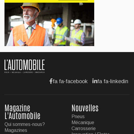
Jul 13, 2026
AFFAIRES
Maserati se recherche un partenaire
Jul 12, 2026
AFFAIRES
Hyundai dévoile sa nouvelle Elantra
Jul 11, 2026
fa fa-facebook
fa fa-linkedin
Magazine
Nouvelles
L'Automobile
Pneus
Mécanique
Qui sommes-nous?
Carrosserie
Magazines