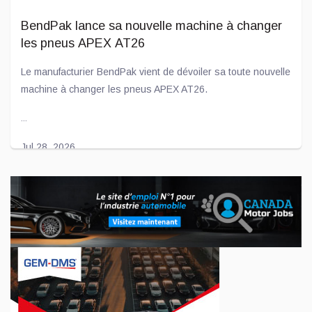
BendPak lance sa nouvelle machine à changer
les pneus APEX AT26
Le manufacturier BendPak vient de dévoiler sa toute nouvelle
machine à changer les pneus APEX AT26.
...
Jul 28, 2026
L'entente entre Toyota et Joby Aviation prend
de l'importance
Voilà déjà quelques années que le constructeur automobile
Toyota « flirte » avec l'américaine Joby Aviation afin de créer
des avions électriques.
...