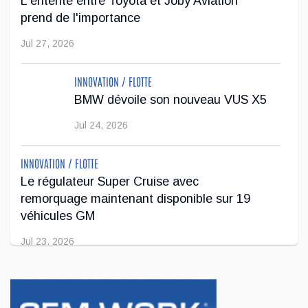
L'entente entre Toyota et Joby Aviation
prend de l'importance
Après avoir été contrainte de réduire sa gamme de véhicules
sur le marché européen en raison de restrictions
Jul 27, 2026
antipollution plus sévères, Stellantis veut faire passer l'offre
de Jeep de deu...
INNOVATION / FLOTTE
BMW dévoile son nouveau VUS X5
Jul 22, 2026
Jul 24, 2026
INNOVATION / FLOTTE
Le régulateur Super Cruise avec
remorquage maintenant disponible sur 19
véhicules GM
Jul 23, 2026
INNOVATION / FLOTTE
Jeep veut augmenter sa gamme de modèles