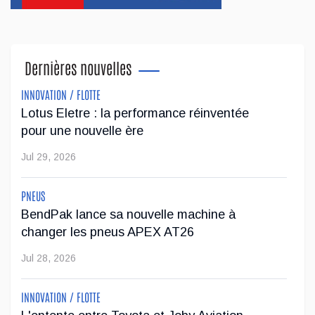
dévoiler la version 2027 de son populaire VUS X5.
...
Dernières nouvelles
Jul 24, 2026
INNOVATION / FLOTTE
Le régulateur Super Cruise avec remorquage
Lotus Eletre : la performance réinventée
maintenant disponible sur 19 véhicules GM
pour une nouvelle ère
L'impressionnante technologie de conduite mains libres
Jul 29, 2026
Super Cruise avec remorquage de GM est maintenant
disponible sur 19 véhicules de la marque.
PNEUS
BendPak lance sa nouvelle machine à
...
changer les pneus APEX AT26
Jul 23, 2026
Jul 28, 2026
Jeep veut augmenter sa gamme de modèles en
INNOVATION / FLOTTE
Europe