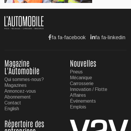
AFFAIRES
Hyundai dévoile sa nouvelle Elantra
Jul 11, 2026
fa fa-facebook
fa fa-linkedin
Magazine
Nouvelles
L'Automobile
Pneus
Mécanique
Qui sommes-nous?
Carrosserie
Magazines
Innovation / Flotte
Annoncez-vous
Affaires
Abonnement
Événements
Contact
Emplois
English
Répertoire des
entreprises