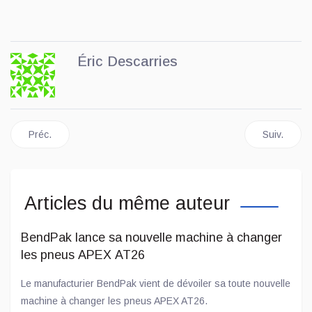
Éric Descarries
Article précédent : Automobile : les couleurs de 2026 entre con
Article sui
Préc.
Suiv.
Articles du même auteur
BendPak lance sa nouvelle machine à changer
les pneus APEX AT26
Le manufacturier BendPak vient de dévoiler sa toute nouvelle
machine à changer les pneus APEX AT26.