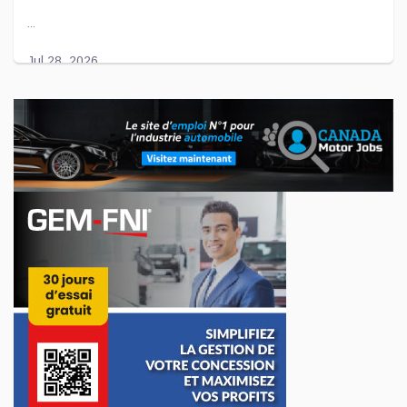
...
Jul 28, 2026
L'entente entre Toyota et Joby Aviation prend
de l'importance
Voilà déjà quelques années que le constructeur automobile
Toyota « flirte » avec l'américaine Joby Aviation afin de créer
des avions électriques.
...
Jul 27, 2026
BMW dévoile son nouveau VUS X5
Le constructeur allemand de voitures de luxe BMW vient de