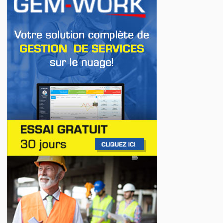
en Europe
Jul 22, 2026
AFFAIRES
Premier contact avec le Lotus Eletre
Jul 14, 2026
AFFAIRES
Lotus célèbre l'arrivée de ses Eletre au
Canada
Jul 13, 2026
AFFAIRES
Maserati se recherche un partenaire
Jul 12, 2026