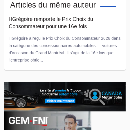
Articles du même auteur
HGrégoire remporte le Prix Choix du
Consommateur pour une 16e fois
HGrégoire a reçu le Prix Choix du Consommateur 2026 dans
la catégorie des concessionnaires automobiles — voitures
d'occasion du Grand Montréal. Il s'agit de la 16e fois que
l'entreprise obtie...
Jul 02, 2026
Un engagement concret pour les jeunes : don
de 10 000 $ à l'ADOberge
L'entreprise Transit est fière d'annoncer qu'un don de 10
000 $ a été remis à l'ADOberge, un organisme essentiel
qu'elle soutient depuis plusieurs années et qui offre un