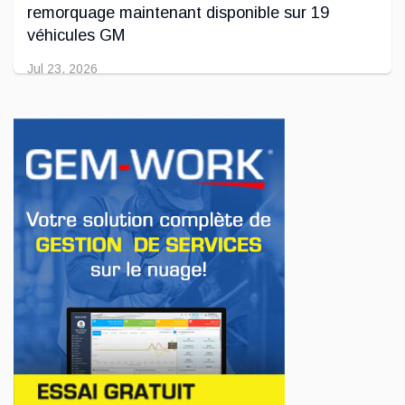
remorquage maintenant disponible sur 19
véhicules GM
Jul 23, 2026
INNOVATION / FLOTTE
Jeep veut augmenter sa gamme de modèles
en Europe
Jul 22, 2026
AFFAIRES
Premier contact avec le Lotus Eletre
Jul 14, 2026
AFFAIRES
Lotus célèbre l'arrivée de ses Eletre au
Canada