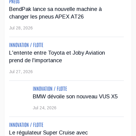
PNEUS
ensemble Advanced Ma...
BendPak lance sa nouvelle machine à
changer les pneus APEX AT26
Mai 01, 2026
Jul 28, 2026
Genesis Canada s'associe à Lane Hutson des
Canadiens de Montréal
INNOVATION / FLOTTE
L'entente entre Toyota et Joby Aviation
Genesis Canada poursuit son positionnement dans l'univers
prend de l'importance
du luxe et du sport professionnel en annonçant un nouveau
Jul 27, 2026
partenariat avec Lane Hutson, défenseur des Canadiens de
Montréal et lauréat ...
INNOVATION / FLOTTE
Avr 29, 2026
BMW dévoile son nouveau VUS X5
Jul 24, 2026
INNOVATION / FLOTTE
Le régulateur Super Cruise avec