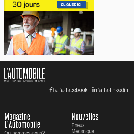
Jul 13, 2026
AFFAIRES
Maserati se recherche un partenaire
Jul 12, 2026
AFFAIRES
Hyundai dévoile sa nouvelle Elantra
Jul 11, 2026
fa fa-facebook
fa fa-linkedin
Magazine
Nouvelles
L'Automobile
Pneus
Mécanique
Qui sommes-nous?