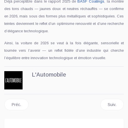
Déjà perceptible dans le rapport 2025 de
BASF Coatings
, la montée
des tons chauds — jaunes doux et neutres réchauffés — se confirme
en 2026, mais sous des formes plus métalliques et sophistiquées. Ces
teintes deviennent le reflet d’un optimisme renouvelé et d’une recherche
d’élégance technologique.
Ainsi, la voiture de 2026 se veut à la fois élégante, sensorielle et
tournée vers l’avenir — un reflet fidèle d’une industrie qui cherche
l’équilibre entre innovation technologique et émotion visuelle.
L'Automobile
Article précédent : J-B Weld lance de nouveaux produits pour ca
Article sui
Préc.
Suiv.