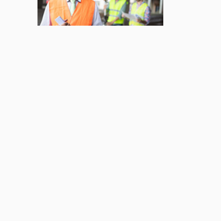
Jul 22, 2026
AFFAIRES
Premier contact avec le
Lotus Eletre
Jul 14, 2026
AFFAIRES
Lotus célèbre l'arrivée
de ses Eletre au
Canada
Jul 13, 2026