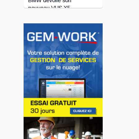
BMW dévoile son
nouveau VUS X5
Jul 24, 2026
INNOVATION / FLOTTE
Le régulateur Super
Cruise avec
remorquage maintenant
disponible sur 19
véhicules GM
Jul 23, 2026
INNOVATION / FLOTTE
Jeep veut augmenter sa
gamme de modèles en
Europe