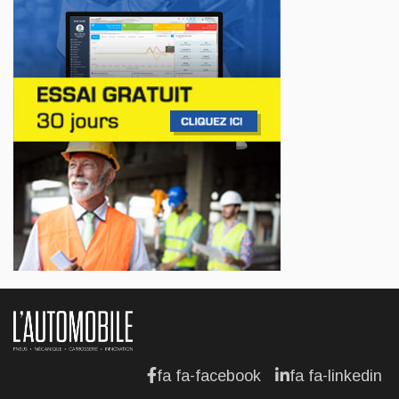
Jul 14, 2026
AFFAIRES
Lotus célèbre l'arrivée de ses Eletre au
Canada
Jul 13, 2026
AFFAIRES
Maserati se recherche un partenaire
Jul 12, 2026
AFFAIRES
Hyundai dévoile sa nouvelle Elantra
Jul 11, 2026
fa fa-facebook
fa fa-linkedin