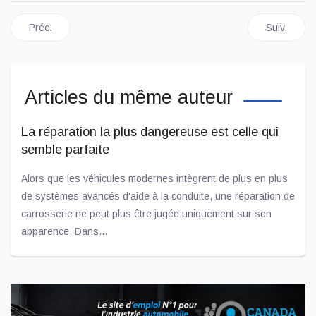
Article précédent : Règlement sur le droit à la réparation publié :
Article sui
Préc.
Suiv.
Articles du même auteur
La réparation la plus dangereuse est celle qui
semble parfaite
Alors que les véhicules modernes intègrent de plus en plus
de systèmes avancés d'aide à la conduite, une réparation de
carrosserie ne peut plus être jugée uniquement sur son
apparence. Dans...
Mai 26, 2026
L'avenir de la réparation automobile dépend de