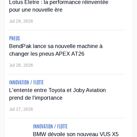
Lotus Eletre : la performance réinventée
AIA Canada applaudit l'introduction d'une
pour une nouvelle ère
législation sur le droit à la réparation par le
gouvernement du Manitoba
Jul 29, 2026
L’Association des industries de l'automobile du Canada (AIA
Canada) accueille favorablement l’introduction par le
PNEUS
gouvernement du Manitoba d’une législation sur le droit à la
BendPak lance sa nouvelle machine à
réparation
changer les pneus APEX AT26
Mar 19, 2026
Jul 28, 2026
Faites connaissance avec Emily Chung,
INNOVATION / FLOTTE
nouvelle présidente de l'AIA Canada
L'entente entre Toyota et Joby Aviation
prend de l'importance
Avec plus de 30 ans d’expérience dans le secteur
automobile en tant que technicienne agréée Sceau rouge, de
Jul 27, 2026
propriétaire d’entreprise, d’éducatrice et de représentante de
l’industrie,...
INNOVATION / FLOTTE
BMW dévoile son nouveau VUS X5
Mar 09, 2026