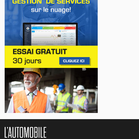
AFFAIRES
Premier contact avec le Lotus Eletre
Jul 14, 2026
AFFAIRES
Lotus célèbre l'arrivée de ses Eletre au
Canada
Jul 13, 2026
AFFAIRES
Maserati se recherche un partenaire
Jul 12, 2026
AFFAIRES
Hyundai dévoile sa nouvelle Elantra