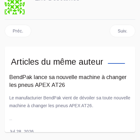
Article précédent : Trump confirme ses tarifs sur l’automobile
Article sui
Préc.
Suiv.
Articles du même auteur
BendPak lance sa nouvelle machine à changer
les pneus APEX AT26
Le manufacturier BendPak vient de dévoiler sa toute nouvelle
machine à changer les pneus APEX AT26.
...
Jul 28, 2026