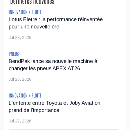
Dernières nouvelles
INNOVATION / FLOTTE
Le régulateur Super Cruise avec remorquage
Lotus Eletre : la performance réinventée
maintenant disponible sur 19 véhicules GM
pour une nouvelle ère
L'impressionnante technologie de conduite mains libres
Jul 29, 2026
Super Cruise avec remorquage de GM est maintenant
disponible sur 19 véhicules de la marque.
PNEUS
BendPak lance sa nouvelle machine à
...
changer les pneus APEX AT26
Jul 23, 2026
Jul 28, 2026
Jeep veut augmenter sa gamme de modèles en
INNOVATION / FLOTTE
Europe
L'entente entre Toyota et Joby Aviation
prend de l'importance
Après avoir été contrainte de réduire sa gamme de véhicules
sur le marché européen en raison de restrictions
Jul 27, 2026
antipollution plus sévères, Stellantis veut faire passer l'offre