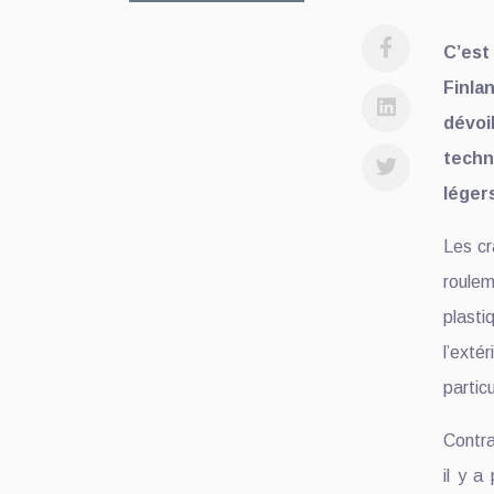
C’est
Finla
dévoi
tech
légers
Les c
roule
plast
l’ext
partic
Contra
il y a