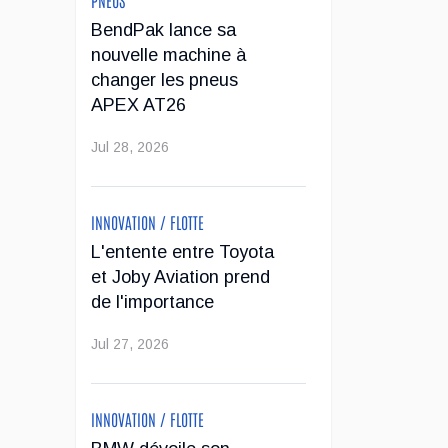
BendPak lance sa
nouvelle machine à
changer les pneus
APEX AT26
Jul 28, 2026
INNOVATION / FLOTTE
L'entente entre Toyota
et Joby Aviation prend
de l'importance
Jul 27, 2026
ant : Le Groupe Desharnais acquiert Pneus St-David : une acquisition q
INNOVATION / FLOTTE