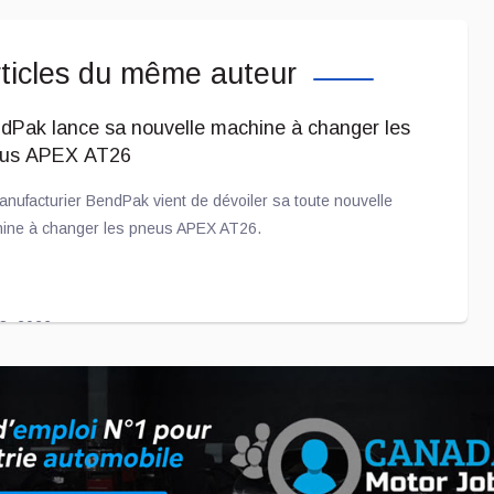
ticles du même auteur
dPak lance sa nouvelle machine à changer les
us APEX AT26
anufacturier BendPak vient de dévoiler sa toute nouvelle
ine à changer les pneus APEX AT26.
28, 2026
ntente entre Toyota et Joby Aviation prend de
mportance
à déjà quelques années que le constructeur automobile Toyota «