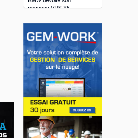
BMW dévoile son
nouveau VUS X5
Jul 24, 2026
INNOVATION / FLOTTE
Le régulateur Super
Cruise avec
remorquage maintenant
disponible sur 19
véhicules GM
Jul 23, 2026
INNOVATION / FLOTTE
Jeep veut augmenter sa
gamme de modèles en
Europe