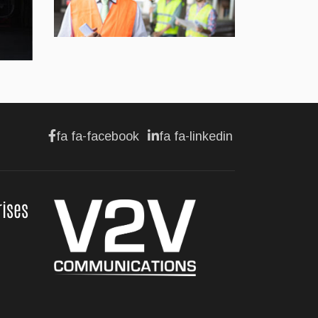
Jul 22, 2026
AFFAIRES
Premier contact avec le
Lotus Eletre
fa fa-facebook
fa fa-linkedin
Jul 14, 2026
AFFAIRES
rises
Lotus célèbre l'arrivée
de ses Eletre au
Canada
Jul 13, 2026