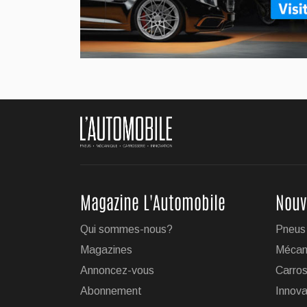
flirt
élect
...
Jul 
BMW
Le c
la v
Magazine L'Automobile
Nouv
...
Jul 
Qui sommes-nous?
Pneus
Magazines
Mécan
Le 
Annoncez-vous
Carros
mai
Abonnement
Innova