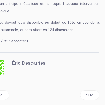
un principe mécanique et ne requiert aucune intervention
onique.
u devrait être disponible au début de l’été en vue de la
 automnale, et sera offert en 124 dimensions.
 Éric Descarries)
Éric Descarries
icle précédent : Hankook lance la version A/T2 de son Laufenn X-Fit
Article suiv
c.
Suiv.