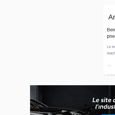
Ar
Ben
pne
Le m
mach
...
Jul 
L'e
l'i
Voil