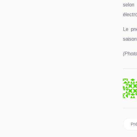
selon 
électr
Le pne
saison
(Photo
Art
Pré