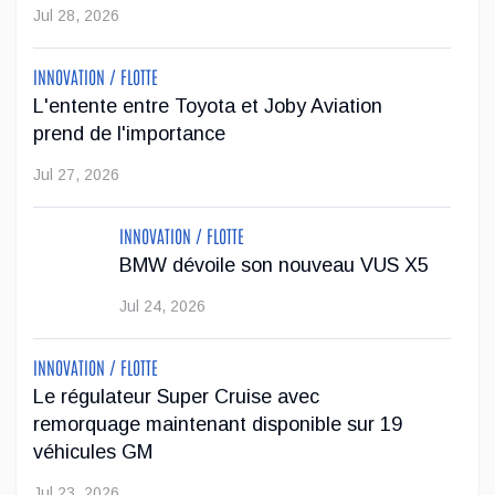
Jul 28, 2026
Genesis Canada s'associe à Lane Hutson des
Canadiens de Montréal
INNOVATION / FLOTTE
L'entente entre Toyota et Joby Aviation
Genesis Canada poursuit son positionnement dans l'univers
prend de l'importance
du luxe et du sport professionnel en annonçant un nouveau
Jul 27, 2026
partenariat avec Lane Hutson, défenseur des Canadiens de
Montréal et lauréat ...
INNOVATION / FLOTTE
Avr 29, 2026
BMW dévoile son nouveau VUS X5
Jul 24, 2026
INNOVATION / FLOTTE
Le régulateur Super Cruise avec
remorquage maintenant disponible sur 19
véhicules GM
Jul 23, 2026