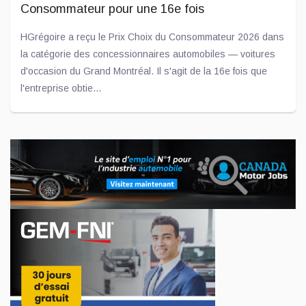
Consommateur pour une 16e fois
HGrégoire a reçu le Prix Choix du Consommateur 2026 dans
la catégorie des concessionnaires automobiles — voitures
d'occasion du Grand Montréal. Il s'agit de la 16e fois que
l'entreprise obtie...
Jul 02, 2026
Un engagement concret pour les jeunes : don
de 10 000 $ à l'ADOberge
L'entreprise Transit est fière d'annoncer qu'un don de 10
000 $ a été remis à l'ADOberge, un organisme essentiel
qu'elle soutient depuis plusieurs années et qui offre un
service d'hébergement...
Jui 09, 2026