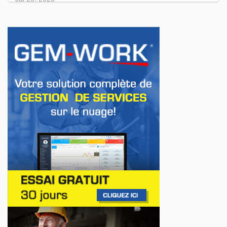
INNOVATION / FLOTTE
Jeep veut augmenter sa gamme de modèles
en Europe
Jul 22, 2026
AFFAIRES
Premier contact avec le Lotus Eletre
Jul 14, 2026
AFFAIRES
Lotus célèbre l'arrivée de ses Eletre au
Canada
Jul 13, 2026