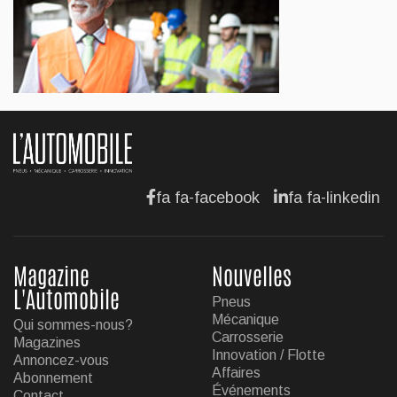
AFFAIRES
Maserati se recherche un partenaire
Jul 12, 2026
AFFAIRES
Hyundai dévoile sa nouvelle Elantra
Jul 11, 2026
fa fa-facebook
fa fa-linkedin
Magazine
Nouvelles
L'Automobile
Pneus
Mécanique
Qui sommes-nous?
Carrosserie
Magazines
Innovation / Flotte
Annoncez-vous
Affaires
Abonnement
Événements
Contact