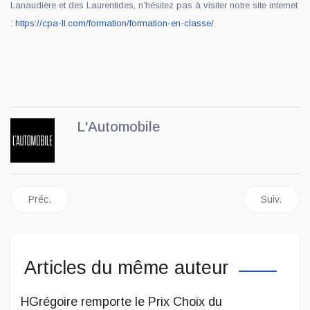
Lanaudière et des Laurentides, n’hésitez pas à visiter notre site internet
:
https://cpa-ll.com/formation/formation-en-classe/
.
L'Automobile
Article précédent : Ajustements salariaux du nouveau décret d
Article sui
Préc.
Suiv.
Articles du même auteur
HGrégoire remporte le Prix Choix du