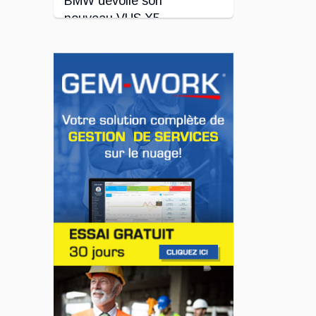
BMW dévoile son
nouveau VUS X5
Jul 24, 2026
INNOVATION / FLOTTE
Le régulateur Super
Cruise avec
remorquage maintenant
disponible sur 19
véhicules GM
Jul 23, 2026
INNOVATION / FLOTTE
Jeep veut augmenter sa
gamme de modèles en
Europe