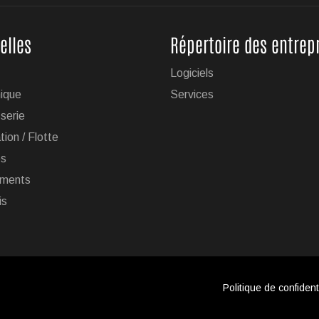
elles
Répertoire des entrep
Cruise avec remorquage maintenant disponible sur
Logiciels
ique
Services
ogie de conduite mains libres Super Cruise avec remorquage de
serie
le sur 19 véhicules de la marque.
tion / Flotte
es
ments
is
 sa gamme de modèles en Europe
 de réduire sa gamme de véhicules sur le marché européen en
ollution plus sévères, Stellantis veut faire passer l'offre de Jeep
Politique de confidenti