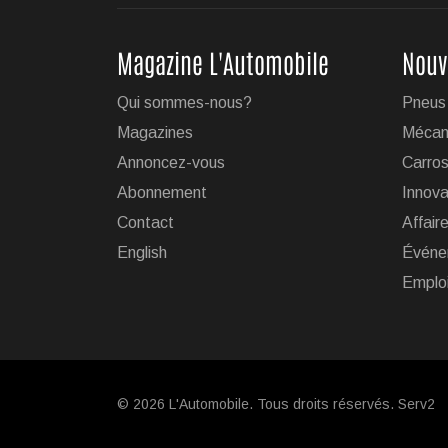
Jul 24, 2026
Magazine L'Automobile
Nouv
Le régulateur Super 
Qui sommes-nous?
Pneus
19 véhicules GM
Magazines
Mécan
L'impressionnante technol
Annoncez-vous
Carros
GM est maintenant disponib
Abonnement
Innova
...
Contact
Affair
English
Événe
Jul 23, 2026
Emplo
Jeep veut augmenter
Après avoir été contrainte
raison de restrictions antip
© 2026 L'Automobile. Tous droits réservés. Serv2
de deu...