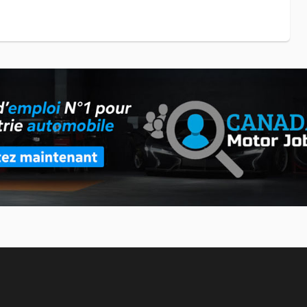
a et Joby Aviation prend de l'importance
que le constructeur automobile Toyota « flirte » avec
afin de créer des avions électriques.
uveau VUS X5
e voitures de luxe BMW vient de dévoiler la version 2027 de son