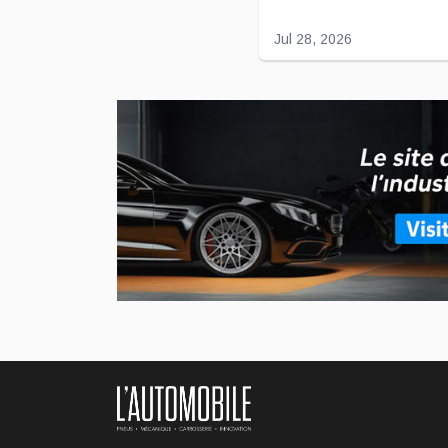
Jul 28, 2026
L'entente entre Toyot
Voilà déjà quelques années 
l'américaine Joby Aviation 
...
Jul 27, 2026
BMW dévoile son no
Le constructeur allemand d
populaire VUS X5.
...