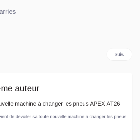
arries
ne de batteries Ford EV devient SK On Tennessee
Article suiv
Suiv.
ême auteur
uvelle machine à changer les pneus APEX AT26
ient de dévoiler sa toute nouvelle machine à changer les pneus