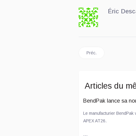
Éric Desc
Article précédent : L'usi
Préc.
Articles du m
BendPak lance sa no
Le manufacturier BendPak v
APEX AT26.
...