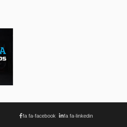
AFFAIRES
Maserati se recherche
un partenaire
Jul 12, 2026
AFFAIRES
Hyundai dévoile sa
nouvelle Elantra
Jul 11, 2026
fa fa-facebook
fa fa-linkedin