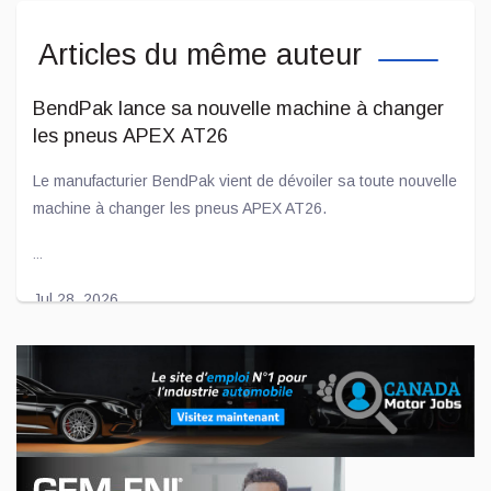
Articles du même auteur
BendPak lance sa nouvelle machine à changer
les pneus APEX AT26
Le manufacturier BendPak vient de dévoiler sa toute nouvelle
machine à changer les pneus APEX AT26.
...
Jul 28, 2026
L'entente entre Toyota et Joby Aviation prend
de l'importance
Voilà déjà quelques années que le constructeur automobile
Toyota « flirte » avec l'américaine Joby Aviation afin de créer