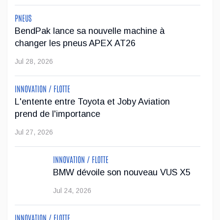
Super Cruise avec remorquage de GM est maintenant
disponible sur 19 véhicules de la marque.
PNEUS
BendPak lance sa nouvelle machine à
...
changer les pneus APEX AT26
Jul 23, 2026
Jul 28, 2026
Jeep veut augmenter sa gamme de modèles en
INNOVATION / FLOTTE
Europe
L'entente entre Toyota et Joby Aviation
prend de l'importance
Après avoir été contrainte de réduire sa gamme de véhicules
sur le marché européen en raison de restrictions
Jul 27, 2026
antipollution plus sévères, Stellantis veut faire passer l'offre
de Jeep de deu...
INNOVATION / FLOTTE
BMW dévoile son nouveau VUS X5
Jul 22, 2026
Jul 24, 2026
INNOVATION / FLOTTE