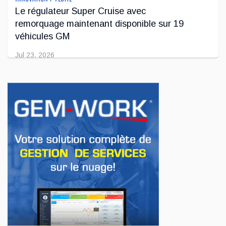
Le régulateur Super Cruise avec
remorquage maintenant disponible sur 19
véhicules GM
Jul 23, 2026
INNOVATION / FLOTTE
Jeep veut augmenter sa gamme de modèles
en Europe
Jul 22, 2026
AFFAIRES
Premier contact avec le Lotus Eletre
Jul 14, 2026
AFFAIRES