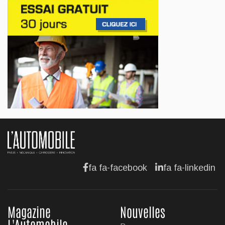
Lotus célèbre l'arrivée de ses Eletre au
Canada
Jul 13, 2026
AFFAIRES
Maserati se recherche un partenaire
Jul 12, 2026
AFFAIRES
Hyundai dévoile sa nouvelle Elantra
Jul 11, 2026
fa fa-facebook
fa fa-linkedin
Magazine
Nouvelles
L'Automobile