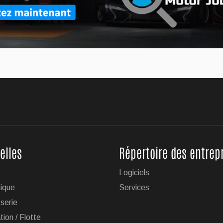
uveau VUS X5
e voitures de luxe BMW vient de dévoiler la version 2027 de son
elles
Répertoire des entrep
Cruise avec remorquage maintenant disponible sur
Logiciels
ique
Services
ogie de conduite mains libres Super Cruise avec remorquage de
serie
le sur 19 véhicules de la marque.
tion / Flotte