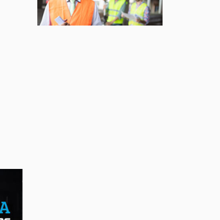
Jul 22, 2026
AFFAIRES
Premier contact avec le
Lotus Eletre
Jul 14, 2026
AFFAIRES
Lotus célèbre l'arrivée
de ses Eletre au
Canada
Jul 13, 2026