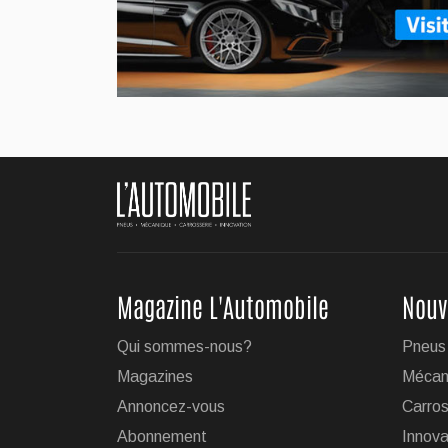
...
Jul 27, 2026
BMW dévoile son no
Le constructeur allemand d
populaire VUS X5.
...
Jul 24, 2026
Magazine L'Automobile
Nouv
Le régulateur Super 
Qui sommes-nous?
Pneus
19 véhicules GM
Magazines
Mécan
L'impressionnante technol
Annoncez-vous
Carros
GM est maintenant disponib
Abonnement
Innova