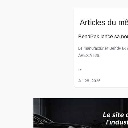
Articles du m
BendPak lance sa no
Le manufacturier BendPak v
APEX AT26.
...
Jul 28, 2026
L'entente entre Toyot
Voilà déjà quelques années 
l'américaine Joby Aviation 