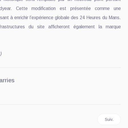
year. Cette modification est présentée comme une
isant à enrichir l’expérience globale des 24 Heures du Mans.
nfrastructures du site afficheront également la marque
)
arries
TMP change de mains
Article suiv
Suiv.