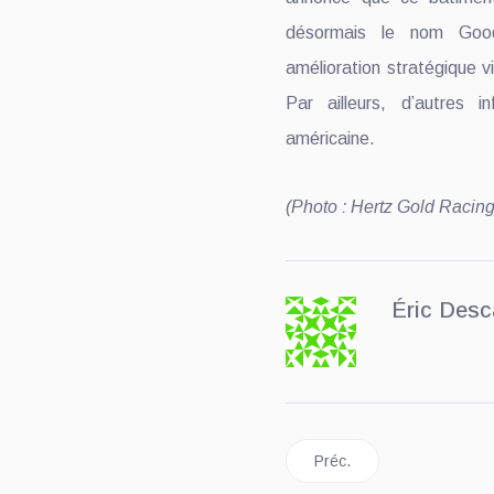
désormais le nom Good
amélioration stratégique v
Par ailleurs, d’autres i
américaine.
(Photo : Hertz Gold Racing
Éric Desc
Article précédent : Le C
Préc.