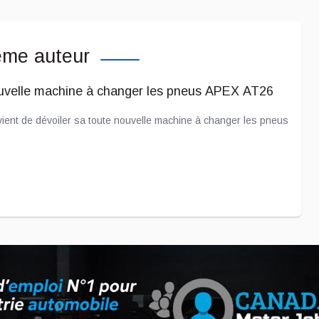
ême auteur
uvelle machine à changer les pneus APEX AT26
ient de dévoiler sa toute nouvelle machine à changer les pneus
a et Joby Aviation prend de l'importance
que le constructeur automobile Toyota « flirte » avec
afin de créer des avions électriques.