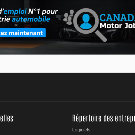
que le constructeur automobile Toyota « flirte » avec
afin de créer des avions électriques.
uveau VUS X5
e voitures de luxe BMW vient de dévoiler la version 2027 de son
elles
Répertoire des entrep
Cruise avec remorquage maintenant disponible sur
Logiciels