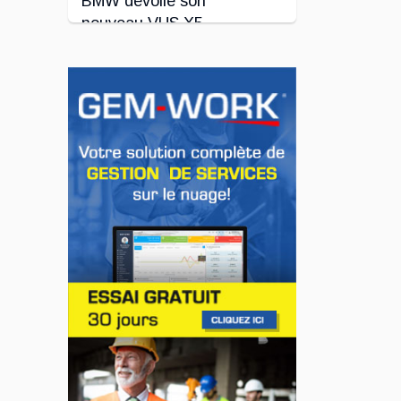
BMW dévoile son
nouveau VUS X5
Jul 24, 2026
INNOVATION / FLOTTE
Le régulateur Super
Cruise avec
remorquage maintenant
disponible sur 19
véhicules GM
Jul 23, 2026
INNOVATION / FLOTTE
Jeep veut augmenter sa
gamme de modèles en
Europe