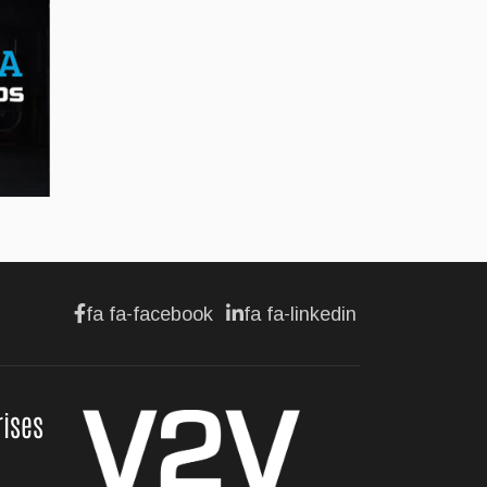
AFFAIRES
Maserati se recherche
un partenaire
Jul 12, 2026
AFFAIRES
Hyundai dévoile sa
nouvelle Elantra
fa fa-facebook
fa fa-linkedin
Jul 11, 2026
rises