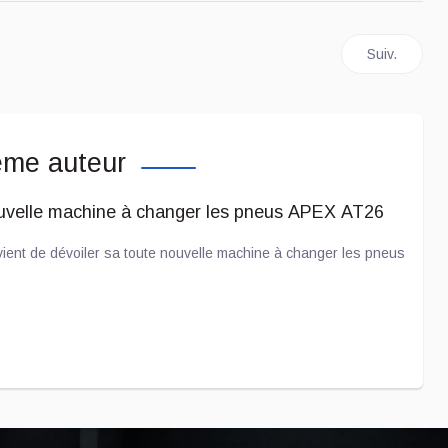
nous promet une conduite autonome intelligente et à mains libres
Article suiva
Suiv.
ême auteur
uvelle machine à changer les pneus APEX AT26
ient de dévoiler sa toute nouvelle machine à changer les pneus
a et Joby Aviation prend de l'importance