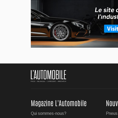
Voilà déjà quelques années 
l'américaine Joby Aviation 
...
Jul 27, 2026
BMW dévoile son no
Le constructeur allemand d
populaire VUS X5.
...
Jul 24, 2026
Magazine L'Automobile
Nouv
Le régulateur Super 
Qui sommes-nous?
Pneus
19 véhicules GM