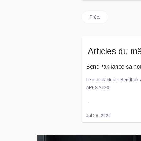
Article précédent : Ford 
Préc.
Articles du m
BendPak lance sa no
Le manufacturier BendPak v
APEX AT26.
...
Jul 28, 2026
L'entente entre Toyot