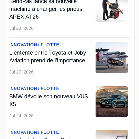
BendPak lance sa nouvelle
Mai 01, 2026
machine à changer les pneus
APEX AT26
Genesis Canada s'associe à Lane Hutson des
Jul 28, 2026
Canadiens de Montréal
Genesis Canada poursuit son positionnement dans l'univers
INNOVATION / FLOTTE
du luxe et du sport professionnel en annonçant un nouveau
L'entente entre Toyota et Joby
partenariat avec Lane Hutson, défenseur des Canadiens de
Aviation prend de l'importance
Montréal et lauréat ...
Jul 27, 2026
Avr 29, 2026
INNOVATION / FLOTTE
BMW dévoile son nouveau VUS
X5
Jul 24, 2026
INNOVATION / FLOTTE