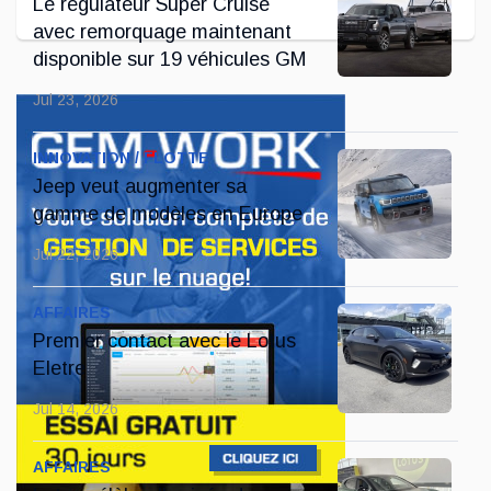
Le régulateur Super Cruise
avec remorquage maintenant
disponible sur 19 véhicules GM
Jul 23, 2026
INNOVATION / FLOTTE
Jeep veut augmenter sa
gamme de modèles en Europe
Jul 22, 2026
AFFAIRES
Premier contact avec le Lotus
Eletre
Jul 14, 2026
AFFAIRES