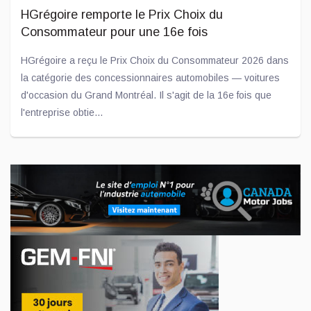
HGrégoire remporte le Prix Choix du
Consommateur pour une 16e fois
HGrégoire a reçu le Prix Choix du Consommateur 2026 dans
la catégorie des concessionnaires automobiles — voitures
d'occasion du Grand Montréal. Il s'agit de la 16e fois que
l'entreprise obtie...
Jul 02, 2026
Un engagement concret pour les jeunes : don
de 10 000 $ à l'ADOberge
L'entreprise Transit est fière d'annoncer qu'un don de 10
000 $ a été remis à l'ADOberge, un organisme essentiel
qu'elle soutient depuis plusieurs années et qui offre un
service d'hébergement...
Jui 09, 2026