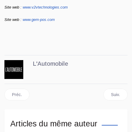
Site web :
www.v2vtechnologies.com
Site web :
www.gem-pos.com
L'Automobile
Article précédent : Le musée Rodrigue est maintenant ouvert !
Article sui
Préc.
Suiv.
Articles du même auteur