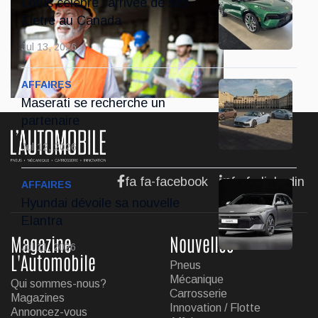
Lotus célèbre l'arrivée de ses
Eletre au Canada
Jul 13, 2026
AFFAIRES
Maserati se recherche un
partenaire
Jul 12, 2026
fa fa-facebook
fa fa-linkedin
AFFAIRES
Hyundai dévoile sa nouvelle
Elantra
Magazine
Nouvelles
Jul 11, 2026
L'Automobile
Pneus
Mécanique
Qui sommes-nous?
Carrosserie
Magazines
Innovation / Flotte
Annoncez-vous