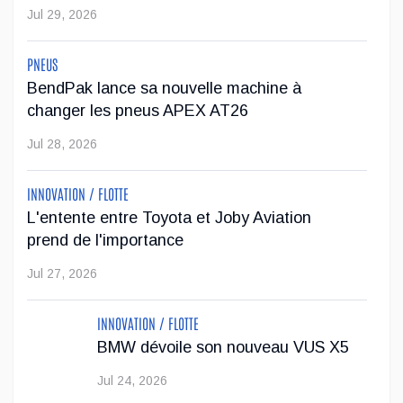
Jul 29, 2026
Lors de mes interventions auprès d’entreprises dans le
domaine de la mécanique et des détaillants de pneus, une
PNEUS
question m’est venue à l’esprit de manière récurrente :
BendPak lance sa nouvelle machine à
qu’advient-il d...
changer les pneus APEX AT26
Nov 05, 2024
Jul 28, 2026
INNOVATION / FLOTTE
L'entente entre Toyota et Joby Aviation
prend de l'importance
Jul 27, 2026
INNOVATION / FLOTTE
BMW dévoile son nouveau VUS X5
Jul 24, 2026