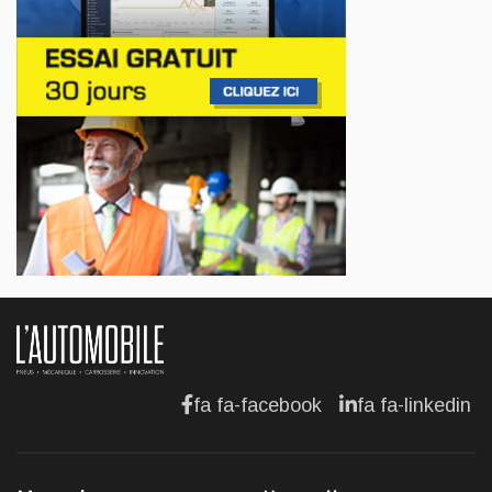
AFFAIRES
Lotus célèbre l'arrivée de ses Eletre au
Canada
Jul 13, 2026
AFFAIRES
Maserati se recherche un partenaire
Jul 12, 2026
AFFAIRES
Hyundai dévoile sa nouvelle Elantra
Jul 11, 2026
fa fa-facebook
fa fa-linkedin