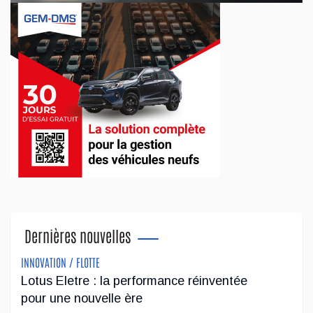
service », mais dans les faits, votre rôle dépasse largement
ce que ces deux mots laissent entendre. Planification,
coordinati...
Mai 20, 2025
L’importance de la mesure pour comprendre les
ratios d’efficacité et de production
La rentabilité d’un atelier de réparation automobile ne
dépend pas seulement de la compétence des mécaniciens
ou de la satisfaction des clients, mais aussi d’une gestion
optimisée des res...
Dernières nouvelles
Déc 12, 2024
INNOVATION / FLOTTE
Lotus Eletre : la performance réinventée
La réflexion du coach : une approche novatrice
pour une nouvelle ère
dans la gestion des pneus usagés en entreprise