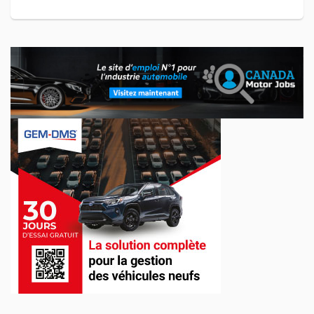
Jul 02, 2026
Un engagement concret pour les jeunes : don
de 10 000 $ à l'ADOberge
L'entreprise Transit est fière d'annoncer qu'un don de 10
000 $ a été remis à l'ADOberge, un organisme essentiel
qu'elle soutient depuis plusieurs années et qui offre un
service d'hébergement...
Jui 09, 2026
Inscriptions ouvertes pour le SEMA Show 2026
Les inscriptions sont maintenant ouvertes pour l'édition 2026
du SEMA Show, qui se tiendra du 3 au 6 novembre au Las
Vegas Convention Center. Présenté comme l'un des plus