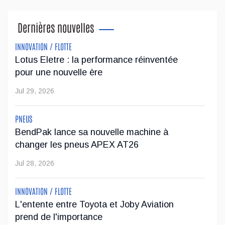
importants rendez-vous ...
Dernières nouvelles
Mai 04, 2026
INNOVATION / FLOTTE
Gray Tools soutient la relance de la formation
Lotus Eletre : la performance réinventée
en métiers spécialisés
pour une nouvelle ère
Gray Tools appuie la relance de la formation en mécanique
Jul 29, 2026
automobile à la St. Augustine Secondary School avec un
important don d'outillage. L'entreprise canadienne a remis un
PNEUS
ensemble Advanced Ma...
BendPak lance sa nouvelle machine à
changer les pneus APEX AT26
Mai 01, 2026
Jul 28, 2026
Genesis Canada s'associe à Lane Hutson des
Canadiens de Montréal
INNOVATION / FLOTTE
L'entente entre Toyota et Joby Aviation
Genesis Canada poursuit son positionnement dans l'univers
prend de l'importance
du luxe et du sport professionnel en annonçant un nouveau