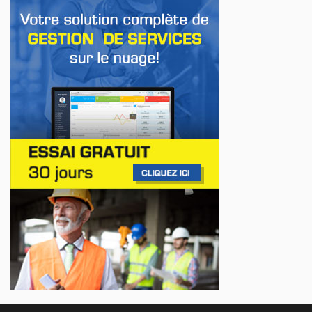
Jul 22, 2026
AFFAIRES
Premier contact avec le Lotus Eletre
Jul 14, 2026
AFFAIRES
Lotus célèbre l'arrivée de ses Eletre au
Canada
Jul 13, 2026
AFFAIRES
Maserati se recherche un partenaire
Jul 12, 2026
AFFAIRES