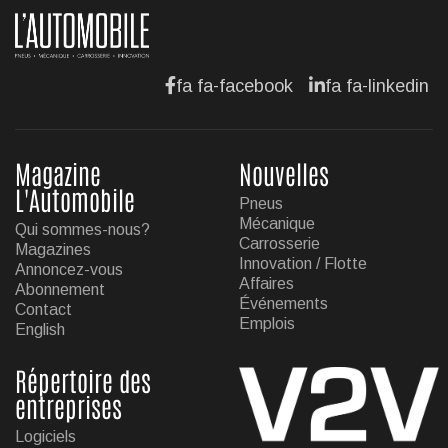
Hyundai dévoile sa nouvelle Elantra
Jul 11, 2026
fa fa-facebook
fa fa-linkedin
Magazine
Nouvelles
L'Automobile
Pneus
Mécanique
Qui sommes-nous?
Carrosserie
Magazines
Innovation / Flotte
Annoncez-vous
Affaires
Abonnement
Événements
Contact
Emplois
English
Répertoire des
entreprises
Logiciels