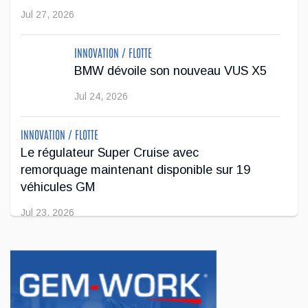
Jul 27, 2026
partenariat avec Lane Hutson, défenseur des Canadiens de
Montréal et lauréat ...
INNOVATION / FLOTTE
Avr 29, 2026
BMW dévoile son nouveau VUS X5
Jul 24, 2026
INNOVATION / FLOTTE
Le régulateur Super Cruise avec
remorquage maintenant disponible sur 19
véhicules GM
Jul 23, 2026
INNOVATION / FLOTTE
Jeep veut augmenter sa gamme de modèles
en Europe