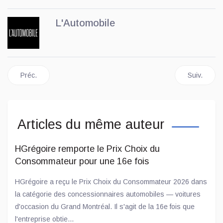
L'Automobile
Article précédent : L’incendie de Novelis : un problème pour les
Article sui
Préc.
Suiv.
Articles du même auteur
HGrégoire remporte le Prix Choix du
Consommateur pour une 16e fois
HGrégoire a reçu le Prix Choix du Consommateur 2026 dans
la catégorie des concessionnaires automobiles — voitures
d'occasion du Grand Montréal. Il s'agit de la 16e fois que
l'entreprise obtie...