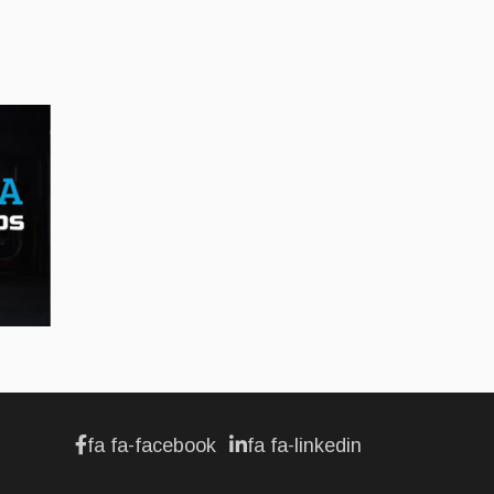
AFFAIRES
Maserati se recherche
un partenaire
Jul 12, 2026
AFFAIRES
Hyundai dévoile sa
nouvelle Elantra
Jul 11, 2026
fa fa-facebook
fa fa-linkedin