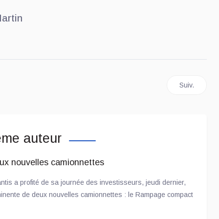
artin
 dévoile sa nouvelle ES
Article suiv
Suiv.
ême auteur
eux nouvelles camionnettes
antis a profité de sa journée des investisseurs, jeudi dernier,
mminente de deux nouvelles camionnettes : le Rampage compact