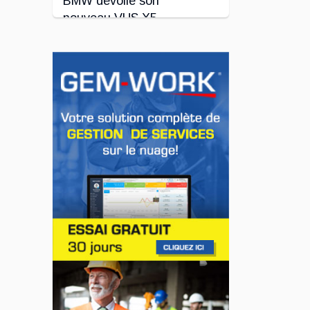
BMW dévoile son
nouveau VUS X5
Jul 24, 2026
INNOVATION / FLOTTE
Le régulateur Super
Cruise avec
remorquage maintenant
disponible sur 19
véhicules GM
Jul 23, 2026
INNOVATION / FLOTTE
Jeep veut augmenter sa
gamme de modèles en
Europe