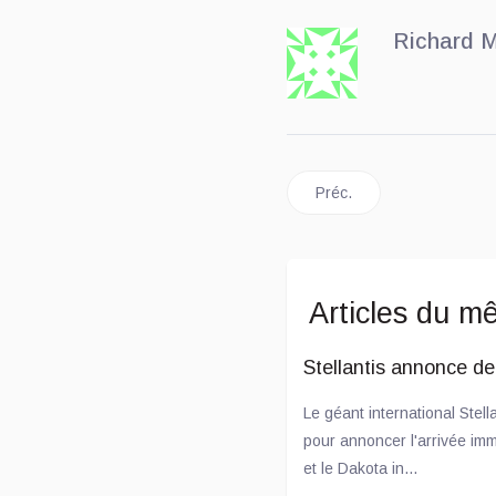
Richard M
Article précédent : Lexus
Préc.
Articles du m
Stellantis annonce d
Le géant international Stell
pour annoncer l'arrivée i
et le Dakota in...