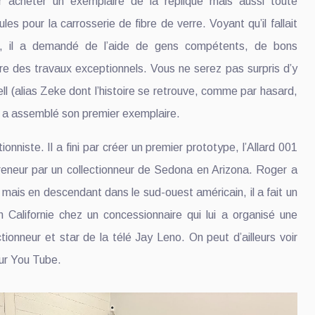
 acheter un exemplaire de la réplique mais aussi toute
ules pour la carrosserie de fibre de verre. Voyant qu’il fallait
, il a demandé de l’aide de gens compétents, de bons
re des travaux exceptionnels. Vous ne serez pas surpris d’y
ll (alias Zeke dont l’histoire se retrouve, comme par hasard,
l a assemblé son premier exemplaire.
onniste. Il a fini par créer un premier prototype, l’Allard 001
reneur par un collectionneur de Sedona en Arizona. Roger a
re mais en descendant dans le sud-ouest américain, il a fait un
Californie chez un concessionnaire qui lui a organisé une
ctionneur et star de la télé Jay Leno. On peut d’ailleurs voir
sur You Tube.