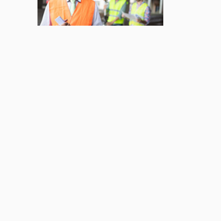
Jul 22, 2026
AFFAIRES
Premier contact avec le
Lotus Eletre
Jul 14, 2026
AFFAIRES
Lotus célèbre l'arrivée
de ses Eletre au
Canada
Jul 13, 2026