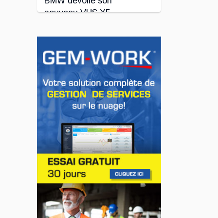
BMW dévoile son
nouveau VUS X5
Jul 24, 2026
INNOVATION / FLOTTE
Le régulateur Super
Cruise avec
remorquage maintenant
disponible sur 19
véhicules GM
Jul 23, 2026
INNOVATION / FLOTTE
Jeep veut augmenter sa
gamme de modèles en
Europe